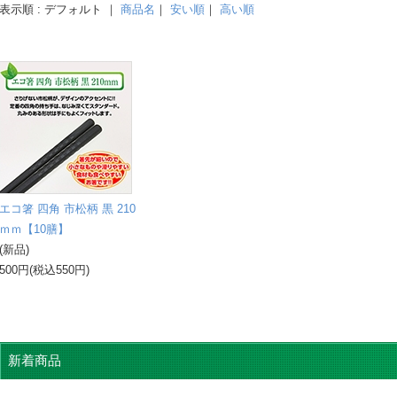
表示順 : デフォルト ｜
商品名
｜
安い順
｜
高い順
エコ箸 四角 市松柄 黒 210
ｍｍ【10膳】
(新品)
500円(税込550円)
新着商品