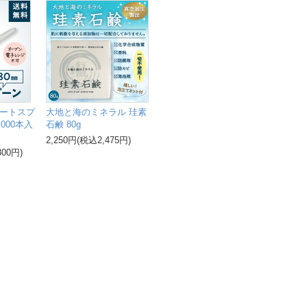
ートスプ
大地と海のミネラル 珪素
,000本入
石鹸 80g
2,250円(税込2,475円)
300円)