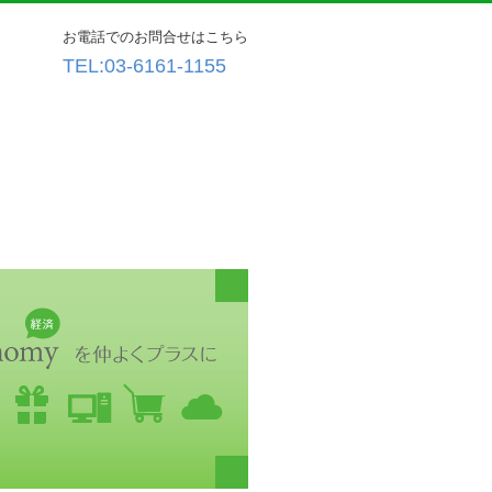
お電話でのお問合せはこちら
TEL:
03-6161-1155